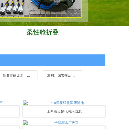
畜禽养殖废水、水产养殖废水
农村、城市生活污水
艺
上向流反硝化深床滤池