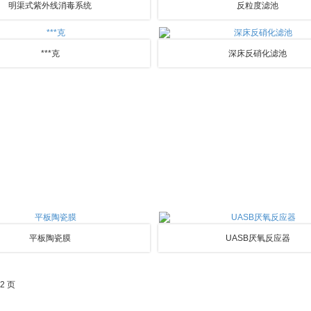
明渠式紫外线消毒系统
反粒度滤池
***克
深床反硝化滤池
平板陶瓷膜
UASB厌氧反应器
2 页