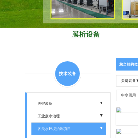
您当前的位
技术装备
关键装备
中水回用
关键装备
- 电渗析设备
工业废水治理
- 膜析设备
- 电镀废水
各类水环境治理项目