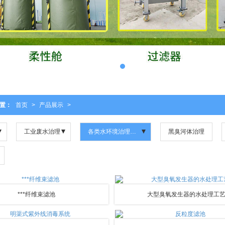
置：
首页
>
产品展示
>
工业废水治理
各类水环境治理项目
黑臭河体治理
***纤维束滤池
大型臭氧发生器的水处理工