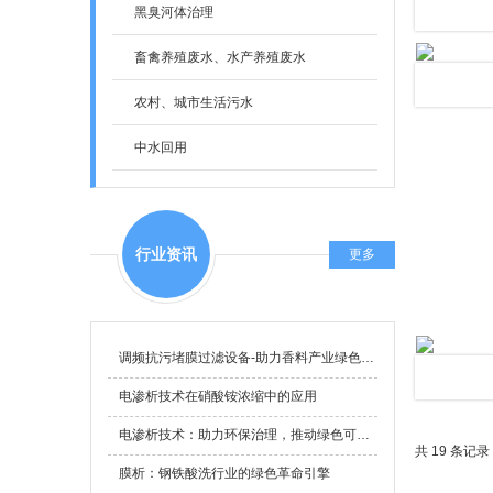
- 双极膜电渗析设备
- 制药废水
- 自来水厂提质增量
黑臭河体治理
- 耙齿式格栅/阶梯式格栅/网带式格栅/粉碎式格栅
- 新材料废水
- 市政污水提标改造
畜禽养殖废水、水产养殖废水
- 连续流砂滤池设备
- 精细化工废水
- 供水设备
农村、城市生活污水
- 斜管(板)沉淀池
- 电子半导体废水
- 智能一体化污水处理模块
中水回用
- 平流式溶气气浮机
- 纺织印染废水治理
- 地埋式一体化污水处理设备
- 农药废水治理
行业资讯
更多
- 原位吸附过滤器
- 冶金废水治理
- 厌氧反应器设备
- 养殖废水治理
调频抗污堵膜过滤设备-助力香料产业绿色发展
- 氨氮吹脱塔
- 制糖废水治理
电渗析技术在硝酸铵浓缩中的应用
- 芬顿流化床
- 食品加工废水治理
电渗析技术：助力环保治理，推动绿色可持续发展
- 一体化泵站
- 制革废水治理
共 19 条记录 
膜析：钢铁酸洗行业的绿色革命引擎