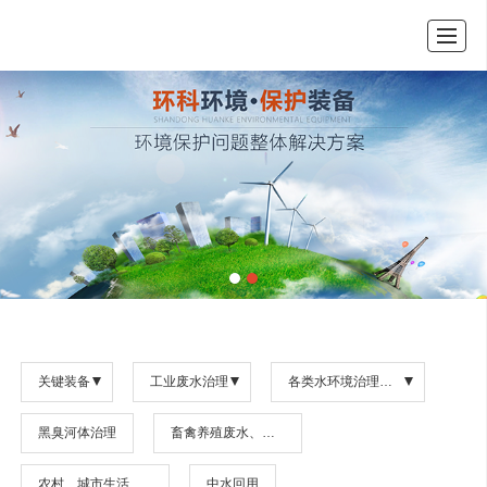
首页
关于我们
产品展示
行业资讯
成功案例
环保沃在线
联系我们
环保税计算器
关键装备
工业废水治理
各类水环境治理项目
黑臭河体治理
畜禽养殖废水、水产养殖废水
农村、城市生活污水
中水回用