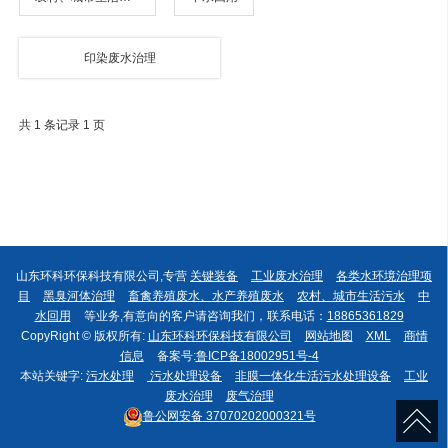
印染废水治理
共 1 条记录 1 页
山东环科环保科技有限公司,专营
关键装备
工业废水治理
各类水环境治理项
目
黑臭河体治理
畜禽养殖废水、水产养殖废水
农村、城市生活污水
中
水回用
等业务,有意向的客户请咨询我们，联系电话：
18865361829
CopyRight © 版权所有:
山东环科环保科技有限公司
网站地图
XML
商情
信息
备案号:
鲁ICP备18002951号-4
本站关键字:
污水处理
污水处理设备
非膜一体化生活污水处理设备
工业
废水治理
废气治理
鲁公网安备
37070202000321号