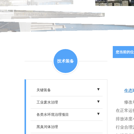
您当前的位
技术装备
关键装备
生态
修改
- 电渗析设备
工业废水治理
在正常运
- 膜析设备
- 电镀废水
各类水环境治理项目
排放浓度
- 双极膜电渗析设备
- 制药废水
- 自来水厂提质增量
黑臭河体治理
行业合理