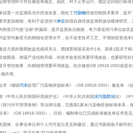
运维管理即可符合修改单规定。因此，对于正常运行、稳定达到现行标准
单设置一次监测高允许排放浓度，细化了
污染物
排放控制技术要求，提升
要求更加精细，有利于促进排污
单位
加强自身排放监测和波动规律研究，
为制造日均值“达标”的漏洞，提升监督执法效能，有力督促排污单位如实
和监管对象双方的精细化管理水平，在不改变技术工艺、不增加投资成本
建设方面的预期效益也值得关注。围绕贯彻落实党中1央、国务1院关于精
排放限值、倒逼产业结构升级，向技术改造投资要环境效益，也要研究在
提升管控效果，向精细管理要环境效益。此次修改GB 18918-2002
1领作用。
征求《城镇
污水
处理厂污染物排放标准》（GB 18918-2002）修改单 
彻《中华人民共和国环境保护法》《中华人民共和国
水污染防治
法》《中
《排污许可管理条例》等法律法规，完善国1家水污染物排放标准体系，
标准》（GB 18918-2002）。目前，编制单位已完成标准修改单征
关团体、企事业单位和个人均可提出意见和建议，通过书面或电子邮件的
站（.cn/）“意见征集”栏目检索查阅。