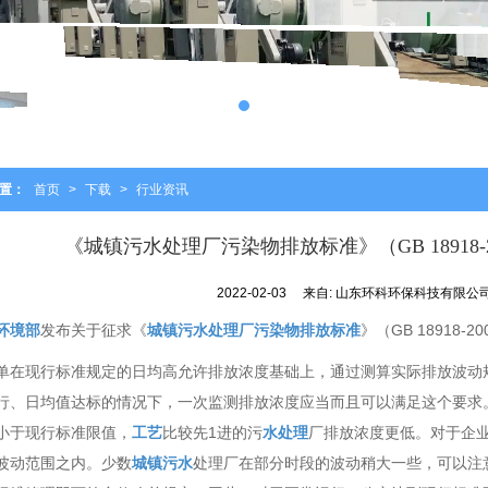
置：
首页
>
下载
>
行业资讯
《城镇污水处理厂污染物排放标准》（GB 18918-
2022-02-03
来自:
山东环科环保科技有限公
环境部
发布关于征求《
城镇污水处理厂
污染物排放
标准
》（GB 18918
单在现行标准规定的日均高允许排放浓度基础上，通过测算实际排放波动
行、日均值达标的情况下，一次监测排放浓度应当而且可以满足这个要求
小于现行标准限值，
工艺
比较先1进的污
水处理
厂排放浓度更低。对于企
波动范围之内。少数
城镇污水
处理厂在部分时段的波动稍大一些，可以注