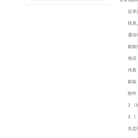
- 三箱一体加药装置
- 煤化工废水
征求
联系
通信
邮政编
电话：
传真：
邮箱：
附件
2.
3.
生态