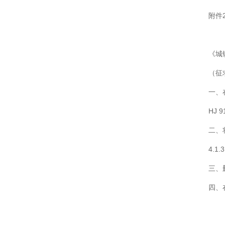
附件
《城
（征
一、
HJ 
二、将
4.
三、
四、