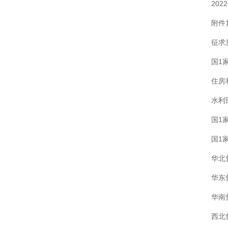
202
附件
征求
国1
住房
水利
国1
国1
华北
华东
华南
西北