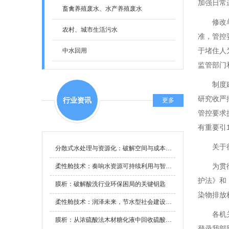
加强日常
- 耙齿式格栅/阶梯式格栅/网带式格栅/粉碎式格栅
- 新材料废水
- 市政污水提标改造
畜禽养殖废水、水产养殖废水
修改
- 连续流砂滤池设备
- 精细化工废水
- 供水设备
农村、城市生活污水
准，管控
- 斜管(板)沉淀池
- 电子半导体废水
- 智能一体化污水处理模块
于堵住人
中水回用
监管部门
- 平流式溶气气浮机
- 纺织印染废水治理
制度
- 地埋式一体化污水处理设备
- 农药废水治理
研究收严
行业资讯
更多
- 原位吸附过滤器
- 冶金废水治理
管控要求
有重要引
- 厌氧反应器设备
- 养殖废水治理
关于
分散式水处理与资源化：破解空间与成本约束
- 氨氮吹脱塔
- 制糖废水治理
为贯
柔性舱技术：奏响水资源可持续利用与智慧灌溉的生态强音
- 芬顿流化床
- 食品加工废水治理
护法》和
膜析：破解酸洗行业环保困局的关键钥匙
- 一体化泵站
- 制革废水治理
染物排放
柔性舱技术：润泽未来，节水型社会建设的创新引擎
- 次氯酸钠发生器
- 造纸废水治理
各机
膜析：从浓硫酸法木材糖化液中回收硫酸的绿色技术
登录我部网