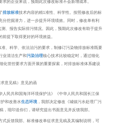
要求的企业来说，预期此次修改标准不会新增成本。
了
排放标准
技术内容的精1准性、科学性。按照修改后的标
充分挖掘潜力，进一步提升环境绩效。同时，修改单有利
监测、报告实际排污情况。因此，预期此次修改有助于提升
的前提下取得更好的环境效益。
1准、科学、依法治污的要求，制修订污染物排放标准既要
行业清洁生产和
污染治理
核心技术比较稳定时，通过细化
就是在细化管控要求方面开展的重要探索，对排放标准体系建设
（征求意见稿）意见的函
华人民共和国海洋环境保护法》《中华人民共和国长江保
保护和改善水
生态环境
，我部决定修改《城镇污水处理厂污
求意见稿，现印送你们，请研究提出书面意见并反馈我部。
方式反馈我部。标准修改单征求意见稿及其编制说明，可