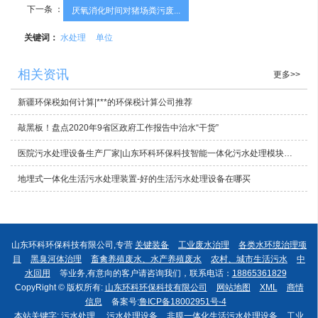
下一条 ：
厌氧消化时间对猪场粪污废...
关键词：
水处理
单位
相关资讯
更多>>
新疆环保税如何计算|***的环保税计算公司推荐
敲黑板！盘点2020年9省区政府工作报告中治水“干货”
医院污水处理设备生产厂家|山东环科环保科技智能一体化污水处理模块哪里好
地埋式一体化生活污水处理装置-好的生活污水处理设备在哪买
山东环科环保科技有限公司,专营
关键装备
工业废水治理
各类水环境治理项
目
黑臭河体治理
畜禽养殖废水、水产养殖废水
农村、城市生活污水
中
水回用
等业务,有意向的客户请咨询我们，联系电话：
18865361829
CopyRight © 版权所有:
山东环科环保科技有限公司
网站地图
XML
商情
信息
备案号:
鲁ICP备18002951号-4
本站关键字:
污水处理
污水处理设备
非膜一体化生活污水处理设备
工业