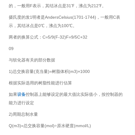
的，一般用F表示，其结冰点是31℉，沸点为212℉。
摄氏度的发1明者是AndersCelsius(1701-1744)，一般用C表
示，其结冰点是0℃，沸点为100℃。
两者的换算公式：C=5/9(F-32)F=9/5C+32
09
与软化器有关的部分数据
1)总交换容量(克当量)=树脂体积(m3)×1000
根据实际选用的树脂性能进行估算
如果
设备
控制器上能够设定的最大值比实际值小，按控制器的
能力进行设定
2)周期总制水量
Q(m3)=总交换容量(mol)÷原水硬度(mmol/L)