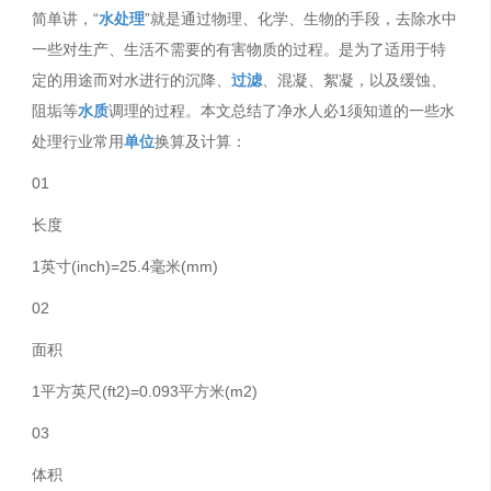
简单讲，“
水处理
”就是通过物理、化学、生物的手段，去除水中
一些对生产、生活不需要的有害物质的过程。是为了适用于特
定的用途而对水进行的沉降、
过滤
、混凝、絮凝，以及缓蚀、
阻垢等
水质
调理的过程。本文总结了净水人必1须知道的一些水
处理行业常用
单位
换算及计算：
01
长度
1英寸(inch)=25.4毫米(mm)
02
面积
1平方英尺(ft2)=0.093平方米(m2)
03
体积