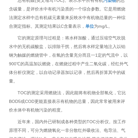
总有机碳(英文缩写TOC)。表示水中所有有机
污染物
的总
含碳量，是评价水中有机污染质的一个综合参数。它是用燃烧
法测定水样中总有机碳元素量来反映水中有机物总量的一种综
合测定指标。其测定结果以C含量表示，
单位
为mg/L。
它的测定原理与过程是：将水样加酸，通过压缩空气吹脱
水中的无机碳酸盐，以排除干扰，然后将水样定量地注入以铂
钢为触媒的燃烧管中，在氧的含量充分而且一1定的气流中，以
900℃的高温加以燃烧，在燃烧过程中产生二氧化碳，经红外气
体分析仪测定，以自动记录器加以记录，然后再折算其中的碳
量。
TOC的测定采用燃烧法，因此能将有机物全部氧化，它比
BOD5或COD更能直接表示有机物的总量，因此常常被用来评
价水体中有机物污染的程度。
近年来，国内外已研制成各种类型的TOC分析仪。按工作
原理不同，可分为燃烧氧化一非分散红外吸收法、电导法、气