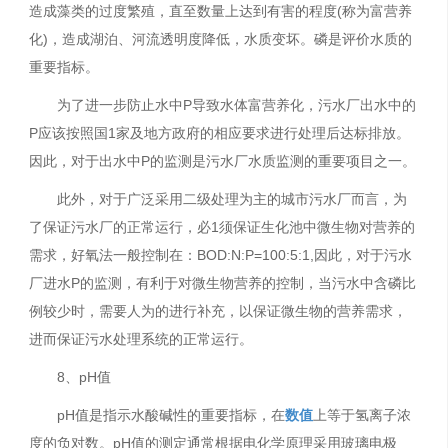
造成藻类的过度繁殖，直至数量上达到有害的程度(称为富营养
化)，造成湖泊、河流透明度降低，水质变坏。磷是评价水质的
重要指标。
为了进一步防止水中P导致水体富营养化，污水厂出水中的
P应该按照国1家及地方政府的相应要求进行处理后达标排放。
因此，对于出水中P的监测是污水厂水质监测的重要项目之一。
此外，对于广泛采用二级处理为主的城市污水厂而言，为
了保证污水厂的正常运行，必1须保证生化池中微生物对营养的
需求，好氧法一般控制在：BOD:N:P=100:5:1,因此，对于污水
厂进水P的监测，有利于对微生物营养的控制，当污水中含磷比
例较少时，需要人为的进行补充，以保证微生物的营养需求，
进而保证污水处理系统的正常运行。
8、pH值
pH值是指示水酸碱性的重要指标，在
数值
上等于氢离子浓
度的负对数。pH值的测定通常根据电化学原理采用玻璃电极