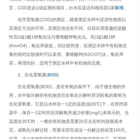
言，COD是必1须监测的项目，出水应该达到相应国1家
标准
。
化学需氧量(COD)的测定，随着测定水样中还原性物质以
及测定方法的不同，其测定值也有不同。目前应用普遍的是酸
性高1锰1酸1钾氧化法与重铬酸钾氧化法。高1锰1酸1钾
(KmnO4)，氧化率较低，但比较简便，在测定水样中有机物含
量的相对比较值时可以采用。重铬酸钾(K2CrO7)法，氧化率
高，再现性好，适用于测定水样中有机物的总量。
2、生化需氧量(
BOD
)
生化需氧量(BOD)，是在有氧的条件下，由于微生物的作
用，水中能分解的有机物质完全氧化分解时所消耗氧的量称为
生化需氧量。它是以水样在一1定的温度(如20℃)下，在密闭容
器中，保存一1定时间后溶解氧所减少的量(mg/L)来表示的。当
温度在20℃时，一般的有机物质需要20天左右时间就能基本
完，成氧化分解过程，而要全部完成这一分解过程就需100天。
但是，这么长的时间对于实际生产控制来说就失去了．实用价