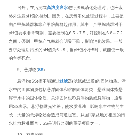
另外，在污泥或
高浓度废水
进行厌氧消化处理时，也应该
格外注意pH值的控制。因为，在厌氧消化处理过程中，主要是
由产甲烷菌群和非产甲烷菌群起作用。其中，产甲烷菌群对于
pH值要求非常苛刻，需要控制在6.5～7.5，好控制在6.8～7.2
之间，否则，甲烷产气率就会明显下降，影响消化效果。一般
要求处理后污水的pH值为6～9，当pH值小于5时，就能使一般
的鱼类死亡。
9、悬浮物(
SS
)
悬浮物(SS)指不能通过
过滤
器(滤纸或滤膜)的固体物质。污
水中的固体物质包括悬浮固体和溶解固体两类。悬浮固体指悬
浮于水中的固体物质。悬浮固体也称悬浮物质或悬浮物，通常
用SS表示。悬浮物透光性差，使水质浑浊，影响水生生物的生
长，大量的悬浮物还会造成河道阻塞。从国1家及地方相应的污
水排放标准而言，SS是进行监测的重要项目之一。
10、有毒物质