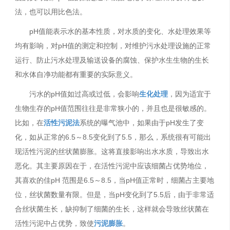
法，也可以用比色法。
pH值能表示水的基本性质，对水质的变化、水处理效果等
均有影响，对pH值的测定和控制，对维护污水处理设施的正常
运行、防止污水处理及输送设备的腐蚀、保护水生生物的生长
和水体自净功能都有重要的实际意义。
污水的pH值如过高或过低，会影响
生化处理
，因为适宜于
生物生存的pH值范围往往是非常狭小的，并且也是很敏感的。
比如，在
活性污泥法
系统的曝气池中，如果由于pH发生了变
化，如从正常的6.5～8.5变化到了5.5，那么，系统很有可能出
现活性污泥的丝状菌膨胀。这将直接影响出水水质，导致出水
恶化。其主要原因在于，在活性污泥中应该细菌占优势地位，
其喜欢的佳pH 范围是6.5～8.5，当pH值正常时，细菌占主要地
位，丝状菌数量有限。但是，当pH变化到了5.5后，由于非常适
合丝状菌生长，缺抑制了细菌的生长，这样就会导致丝状菌在
活性污泥中占优势，致使
污泥膨胀
。