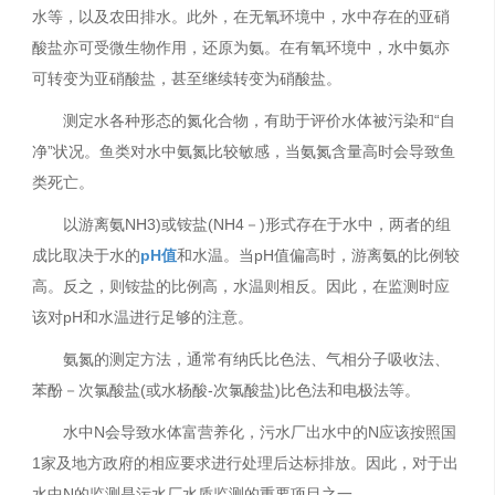
水等，以及农田排水。此外，在无氧环境中，水中存在的亚硝
酸盐亦可受微生物作用，还原为氨。在有氧环境中，水中氨亦
可转变为亚硝酸盐，甚至继续转变为硝酸盐。
测定水各种形态的氮化合物，有助于评价水体被污染和“自
净”状况。鱼类对水中氨氮比较敏感，当氨氮含量高时会导致鱼
类死亡。
以游离氨NH3)或铵盐(NH4－)形式存在于水中，两者的组
成比取决于水的
pH值
和水温。当pH值偏高时，游离氨的比例较
高。反之，则铵盐的比例高，水温则相反。因此，在监测时应
该对pH和水温进行足够的注意。
氨氮的测定方法，通常有纳氏比色法、气相分子吸收法、
苯酚－次氯酸盐(或水杨酸-次氯酸盐)比色法和电极法等。
水中N会导致水体富营养化，污水厂出水中的N应该按照国
1家及地方政府的相应要求进行处理后达标排放。因此，对于出
水中N的监测是污水厂水质监测的重要项目之一。