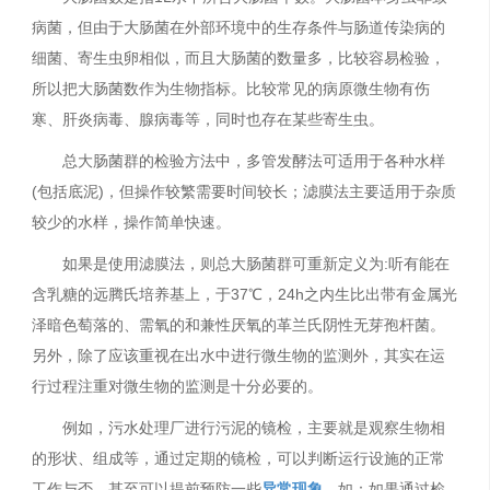
病菌，但由于大肠菌在外部环境中的生存条件与肠道传染病的
细菌、寄生虫卵相似，而且大肠菌的数量多，比较容易检验，
所以把大肠菌数作为生物指标。比较常见的病原微生物有伤
寒、肝炎病毒、腺病毒等，同时也存在某些寄生虫。
总大肠菌群的检验方法中，多管发酵法可适用于各种水样
(包括底泥)，但操作较繁需要时间较长；滤膜法主要适用于杂质
较少的水样，操作简单快速。
如果是使用滤膜法，则总大肠菌群可重新定义为:听有能在
含乳糖的远腾氏培养基上，于37℃，24h之内生比出带有金属光
泽暗色萄落的、需氧的和兼性厌氧的革兰氏阴性无芽孢杆菌。
另外，除了应该重视在出水中进行微生物的监测外，其实在运
行过程注重对微生物的监测是十分必要的。
例如，污水处理厂进行污泥的镜检，主要就是观察生物相
的形状、组成等，通过定期的镜检，可以判断运行设施的正常
工作与否，甚至可以提前预防一些
异常现象
，如：如果通过检