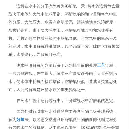
溶解在水中的分子态氧称为溶解氧，天1然水的溶解氧含量
取决于水体与大气中氧的平衡。溶解执的饱和含量和空气中氧
的分压、大气压力、水温有密切关系。清洁地地表水溶解度一
般接近饱和。由于藻类的生长，溶解氧可能过饱和水体受有
机、无机还原性物质污染时溶解氧降低。当大气中的氧来不及
补充时，水中溶解氧逐渐降低，以全趋近于零，此时厌1氧菌繁
稍，水质恶化，导致鱼虾死亡。
废水中溶解氧的含量取决于污水排出前的处理
工艺
过程，
一般含量较低，差异很大。鱼类死亡事故多是由于大量受纳污
水，使水体中耗氧性物质增多，溶解氧很低，造成鱼类窒息死
亡，因此洛解氧是评价水质的重要指标之一。
在污水厂整个运行过程中，十分重视水中溶解氧的测定。
国内外进行城市污水处理的主要是考生物二级处理系统，
多为
好氧
法。顾名思义就是利用好氧微生物的新陈代谢过程分
解去除水中的有机物。从中也可以看出，DO氧的控制是十分重