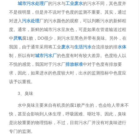
城市污水处理厂
的污水与
工业废水
的污水不同，其色度并
不是很明显，但是并不说对于色度的监测不重要。其实，通过
对进入
污水处理
厂的污水颜色的观察，可以判断污水的新鲜程
度。通常，新鲜的城市污水呈灰色，可是如果在管道输送过程
中
厌氧
腐1败，DO很少，则污水呈黑色并带有臭味。另外，在
我国，由于通常采用将工业
废水
与
生活污水
合流排放的排
水体
制，所以有时
城市污水厂
的色度有时有较大差异。色度给人以
不悦的感觉，我国对于污水厂
排放标准
中对于色度有排放要
求，因此，如果进水的色度较大时，出水的监测指标中色度应
该予以重视。
3、臭味
水中臭味主要来自有机质的腐1败产生的，也会给人带来不
快，甚至会影响到人体生理，呼吸困难、呕吐等。因此，臭味
是比较重要的物理指标，不过，目前污水厂并没有对臭味进行
专门的监测。