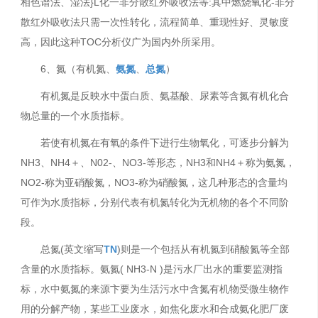
相色谱法、湿法}L化一非分散红外吸收法等:其中燃烧氧化-非分
散红外吸收法只需一次性转化，流程简单、重现性好、灵敏度
高，因此这种TOC分析仪广为国内外所采用。
6、氮（有机氮、
氨氮
、
总氮
）
有机氮是反映水中蛋白质、氨基酸、尿素等含氮有机化合
物总量的一个水质指标。
若使有机氮在有氧的条件下进行生物氧化，可逐步分解为
NH3、NH4＋、N02-、NO3-等形态，NH3和NH4＋称为氨氮，
NO2-称为亚硝酸氮，NO3-称为硝酸氮，这几种形态的含量均
可作为水质指标，分别代表有机氮转化为无机物的各个不同阶
段。
总氮(英文缩写
TN
)则是一个包括从有机氮到硝酸氮等全部
含量的水质指标。氨氮( NH3-N )是污水厂出水的重要监测指
标，水中氨氮的来源卞要为生活污水中含氮有机物受微生物作
用的分解产物，某些工业废水，如焦化废水和合成氨化肥厂废