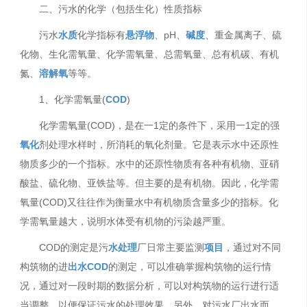
二、污水的化学（包括生化）性质指标
污水
水质
化学指标有
悬浮物
、pH、
碱度
、重金属离子、硫
化物、生化需氧量、化学需氧量、总需氧量、总有机碳、有机
氮、
溶解氧
等等。
1、化学需氧量(
COD
)
化学需氧量(COD)，是在一1定的条件下，采用一1定的强
氧化
剂处理水样时，所消耗的氧化剂量。它是表示水中还原性
物质多少的一个指标。水中的还原性物质有各种有机物、亚硝
酸盐、硫化物、亚铁盐等。但主要的是有机物。因此，化学需
氧量(COD)又往往作为衡量水中有机物质含量多少的指标。化
学需氧量越大，说明水体受有机物的污染越严重。
COD的测定是污
水处理
厂日常主要监测
项目
，通过对不同
构筑物的进
出水COD
的测定，可以准确掌握构筑物的运行情
况，通过对一段时期的数据分析，可以对构筑物的运行进行适
当调整，以便保证污水的处理效果。另外，对污水厂出水而