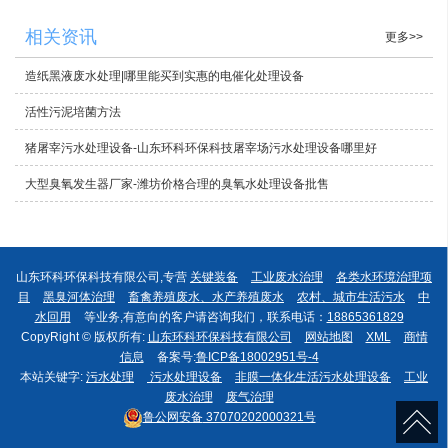
相关资讯
更多>>
造纸黑液废水处理|哪里能买到实惠的电催化处理设备
活性污泥培菌方法
猪屠宰污水处理设备-山东环科环保科技屠宰场污水处理设备哪里好
大型臭氧发生器厂家-潍坊价格合理的臭氧水处理设备批售
山东环科环保科技有限公司,专营
关键装备
工业废水治理
各类水环境治理项
目
黑臭河体治理
畜禽养殖废水、水产养殖废水
农村、城市生活污水
中
水回用
等业务,有意向的客户请咨询我们，联系电话：
18865361829
CopyRight © 版权所有:
山东环科环保科技有限公司
网站地图
XML
商情
信息
备案号:
鲁ICP备18002951号-4
本站关键字:
污水处理
污水处理设备
非膜一体化生活污水处理设备
工业
废水治理
废气治理
鲁公网安备
37070202000321号