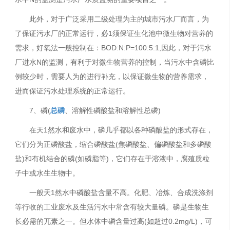
此外，对于广泛采用二级处理为主的城市污水厂而言，为
了保证污水厂的正常运行，必1须保证生化池中微生物对营养的
需求，好氧法一般控制在：BOD:N:P=100:5:1,因此，对于污水
厂进水N的监测，有利于对微生物营养的控制，当污水中含磷比
例较少时，需要人为的进行补充，以保证微生物的营养需求，
进而保证污水处理系统的正常运行。
7、磷(
总磷
、溶解性磷酸盐和溶解性总磷)
在天1然水和废水中，磷几乎都以各种磷酸盐的形式存在，
它们分为正磷酸盐，缩合磷酸盐(焦磷酸盐、偏磷酸盐和多磷酸
盐)和有机结合的磷(如磷脂等)，它们存在于溶液中，腐殖质粒
子中或水生生物中。
一般天1然水中磷酸盐含量不高。化肥、冶炼、合成洗涤剂
等行收的工业废水及生活污水中常含有较大量磷。磷是生物生
长必需的兀素之一。但水体中磷含量过高(如超过0.2mg/L)，可