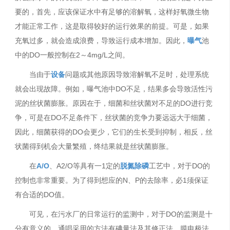
要的，首先，应该保证水中有足够的溶解氧，这样好氧微生物
才能正常工作，这是取得较好的运行效果的前提。可是，如果
充氧过多，就会造成浪费，导致运行成本增加。因此，
曝气
池
中的DO一般控制在2～4mg/L之间。
当由于
设备
问题或其他原因导致溶解氧不足时，处理系统
就会出现故障。例如，曝气池中DO不足，结果多会导致活性污
泥的丝状菌膨胀。原因在于，细菌和丝状菌对不足的DO进行竞
争，可是在DO不足条件下，丝状菌的竞争力要远远大于细菌，
因此，细菌获得的DO会更少，它们的生长受到抑制，相反，丝
状菌得到机会大量繁殖，终结果就是丝状菌膨胀。
在
A/O
、A2/O等具有一1定的
脱氮除磷
工艺中，对于DO的
控制也非常重要。为了得到想应的N、P的去除率，必1须保证
有合适的DO值。
可见，在污水厂的日常运行的监测中，对于DO的监测是十
分有意义的。通唱采用的方法有碘量法及其修正法、膜电极法