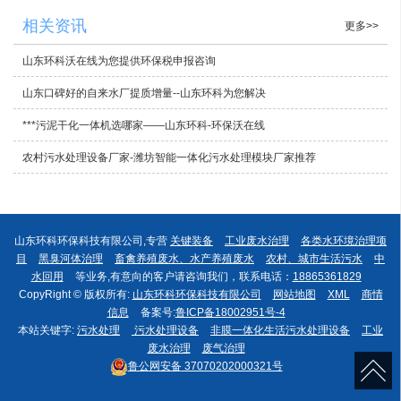
相关资讯
更多>>
山东环科沃在线为您提供环保税申报咨询
山东口碑好的自来水厂提质增量--山东环科为您解决
***污泥干化一体机选哪家——山东环科-环保沃在线
农村污水处理设备厂家-潍坊智能一体化污水处理模块厂家推荐
山东环科环保科技有限公司,专营
关键装备
工业废水治理
各类水环境治理项
目
黑臭河体治理
畜禽养殖废水、水产养殖废水
农村、城市生活污水
中
水回用
等业务,有意向的客户请咨询我们，联系电话：
18865361829
CopyRight © 版权所有:
山东环科环保科技有限公司
网站地图
XML
商情
信息
备案号:
鲁ICP备18002951号-4
本站关键字:
污水处理
污水处理设备
非膜一体化生活污水处理设备
工业
废水治理
废气治理
鲁公网安备
37070202000321号