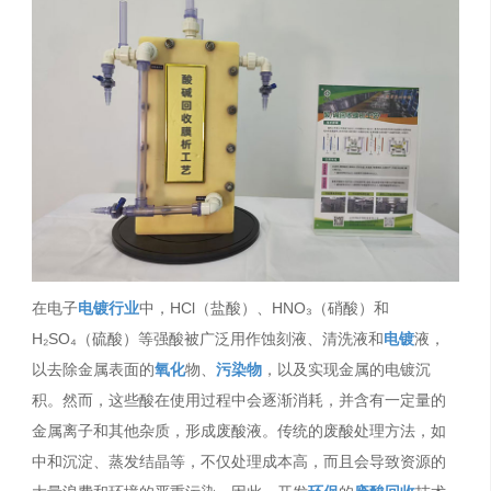
在电子
电镀行业
中，HCl（盐酸）、HNO₃（硝酸）和
H₂SO₄（硫酸）等强酸被广泛用作蚀刻液、清洗液和
电镀
液，
以去除金属表面的
氧化
物、
污染物
，以及实现金属的电镀沉
积。然而，这些酸在使用过程中会逐渐消耗，并含有一定量的
金属离子和其他杂质，形成废酸液。传统的废酸处理方法，如
中和沉淀、蒸发结晶等，不仅处理成本高，而且会导致资源的