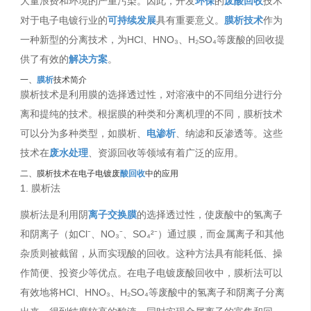
大量浪费和环境的严重污染。因此，开发
环保
的
废酸回收
技术
对于电子电镀行业的
可持续发展
具有重要意义。
膜析技术
作为
一种新型的分离技术，为HCl、HNO₃、H₂SO₄等废酸的回收提
供了有效的
解决方案
。
一、
膜析
技术简介
膜析技术是利用膜的选择透过性，对溶液中的不同组分进行分
离和提纯的技术。根据膜的种类和分离机理的不同，膜析技术
可以分为多种类型，如膜析、
电渗析
、纳滤和反渗透等。这些
技术在
废水处理
、资源回收等领域有着广泛的应用。
二、膜析技术在电子电镀废
酸回收
中的应用
1. 膜析法
膜析法是利用阴
离子交换膜
的选择透过性，使废酸中的氢离子
和阴离子（如Cl⁻、NO₃⁻、SO₄²⁻）通过膜，而金属离子和其他
杂质则被截留，从而实现酸的回收。这种方法具有能耗低、操
作简便、投资少等优点。在电子电镀废酸回收中，膜析法可以
有效地将HCl、HNO₃、H₂SO₄等废酸中的氢离子和阴离子分离