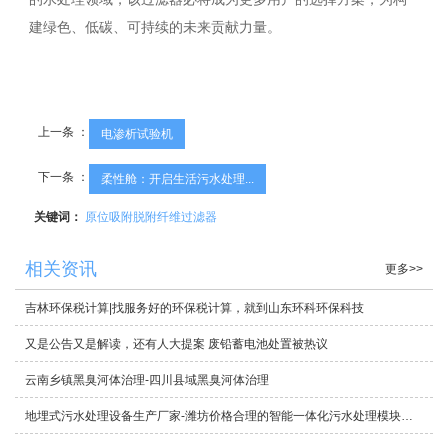
建绿色、低碳、可持续的未来贡献力量。
上一条 ：
电渗析试验机
下一条 ：
柔性舱：开启生活污水处理...
关键词：
原位吸附脱附纤维过滤器
相关资讯
更多>>
吉林环保税计算|找服务好的环保税计算，就到山东环科环保科技
又是公告又是解读，还有人大提案 废铅蓄电池处置被热议
云南乡镇黑臭河体治理-四川县域黑臭河体治理
地埋式污水处理设备生产厂家-潍坊价格合理的智能一体化污水处理模块哪里买